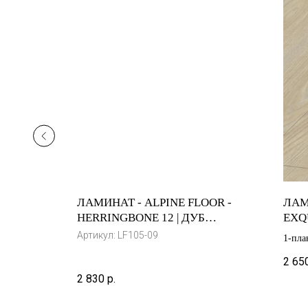
 -
ЛАМИНАТ - ALPINE FLOOR -
ЛАМ
А СЕРОГО
HERRINGBONE 12 | ДУБ
EXQU
2
КАЛАБРИЯ | LF105-09
МАД
Артикул:
LF105-09
1-пла
2 65
2 830
р.