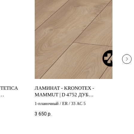
TETICA
ЛАМИНАТ - KRONOTEX -
ЛАМ
MAMMUT | D 4752 ДУБ
AMA
СВЕТЛЫЙ МАКРО
БЕ
Арти
1-планочный / ER / 33 AC 5
1-пл
3 650
р.
3 10