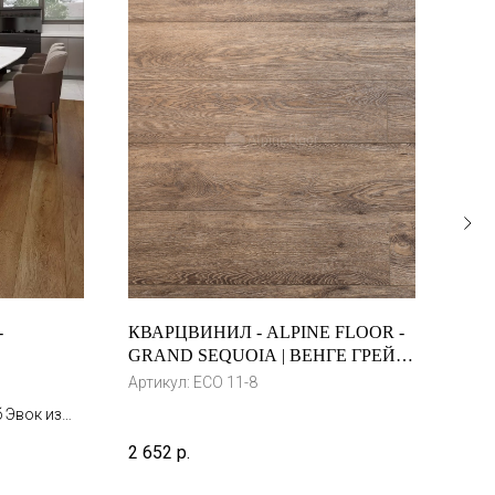
-
КВАРЦВИНИЛ - ALPINE FLOOR -
КВА
GRAND SEQUOIA | ВЕНГЕ ГРЕЙ |
ДЫМ
ECO 11-8
Артикул:
ECO 11-8
 Эвок из
2 60
иколепное
2 652
р.
ое будет
 Матовая