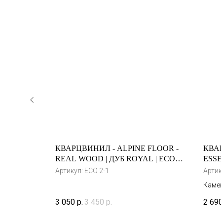
FLOOR -
КВАРЦВИНИЛ - ALPINE FLOOR -
КВА
REAL WOOD | ДУБ ROYAL | ECO 2-
ESSE
7-4
1
Артикул:
ECO 2-1
Арти
Каме
колл
3 050
р.
3 450
р.
2 69
напо
радо