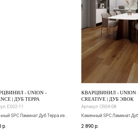
РЦВИНИЛ - UNION -
КВАРЦВИНИЛ - UNION 
NCE | ДУБ ТЕРРА
CREATIVE | ДУБ ЭВОК
кул:
ES02-11
Артикул:
CR04-08
нный SPC Ламинат Дуб Терра из
Каменный SPC Ламинат Дуб
екции Essence это великолепное
коллекции Creative это вел
0
р.
2 890
р.
льное покрытие, которое будет
напольное покрытие, котор
вать вас долгие годы. Матовая
радовать вас долгие годы.