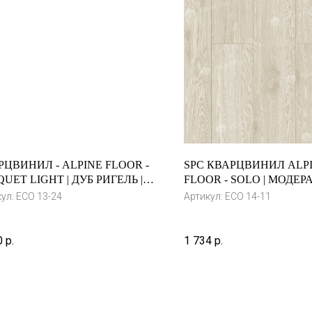
РЦВИНИЛ - ALPINE FLOOR -
SPC КВАРЦВИНИЛ ALP
UET LIGHT | ДУБ РИГЕЛЬ |
FLOOR - SOLO | МОДЕРА
13-24
14-11
кул:
ЕСО 13-24
Артикул:
ECO 14-11
0
р.
1 734
р.