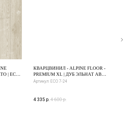
INE
КВАРЦВИНИЛ - ALPINE FLOOR -
КВА
ТО | ECO
PREMIUM XL | ДУБ ЭЛЬНАТ ABA |
PAR
ECO 7-24
ЕСО
Артикул:
ECO 7-24
Арти
4 335
р.
4 600
р.
2 80