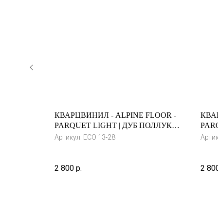
FLOOR -
КВАРЦВИНИЛ - ALPINE FLOOR -
КВА
ЕСО 177-8
PARQUET LIGHT | ДУБ ПОЛЛУКС |
PARQ
ЕСО 13-28
ЕСО 
Артикул:
ЕСО 13-28
Арти
2 800
р.
2 80