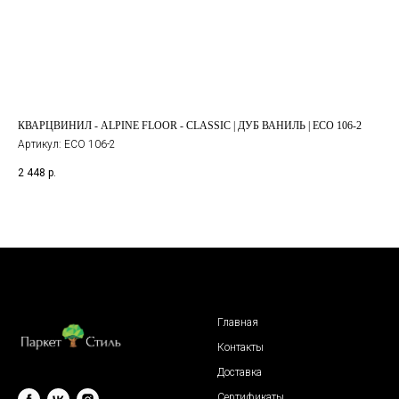
КВАРЦВИНИЛ - ALPINE FLOOR - CLASSIC | ДУБ ВАНИЛЬ | ECO 106-2
КВ
Артикул:
ECO 106-2
Арт
2 448
р.
2 6
Главная
Контакты
Доставка
Сертификаты