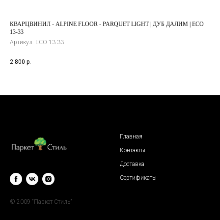
КВАРЦВИНИЛ - ALPINE FLOOR - PARQUET LIGHT | ДУБ ДАЛИМ | ЕСО
КВ
13-33
ECO
Артикул:
ЕСО 13-33
Арт
2 800
р.
4 3
Главная
Контакты
Доставка
Сертификаты
© 2009 "Паркет Стиль"