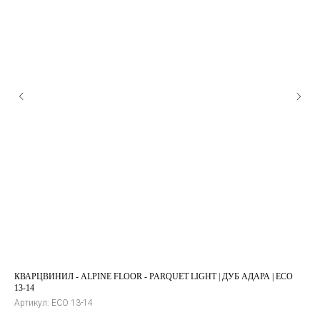
КВАРЦВИНИЛ - ALPINE FLOOR - PARQUET LIGHT | ДУБ АДАРА | ЕСО
SP
13-14
Арт
Артикул:
ЕСО 13-14
Nor