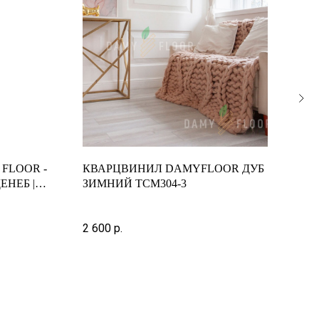
 FLOOR -
КВАРЦВИНИЛ DAMYFLOOR ДУБ
КВА
ЕНЕБ |
ЗИМНИЙ TCM304-3
SEQ
НАТ
Арти
2 600
р.
2 39