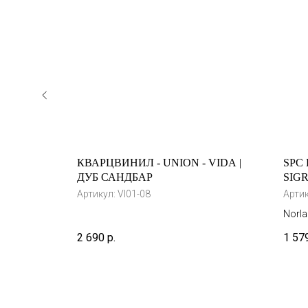
FLOOR -
КВАРЦВИНИЛ - UNION - VIDA |
SPC
ИРОДНЫЙ
ДУБ САНДБАР
SIGR
O 7-6
Артикул:
VI01-08
Арти
Norl
фирмы
2 690
р.
1 57
Росс