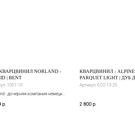
 КВАРЦВИНИЛ NORLAND -
КВАРЦВИНИЛ - ALPINE
ID | BENT
PARQUET LIGHT | ДУБ Д
ЕСО 13-25
кул:
1001-10
Артикул:
ЕСО 13-25
and - дочерняя компания немецкой
 Alpine floor с производством в
9
р.
2 800
р.
ии.