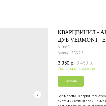
КВАРЦВИНИЛ - AL
ДУБ VERMONT | Е
Alpine floor
Артикул:
ЕСО 2-3
3 050
р.
3 450
р.
Информация о доствке
Заказать
Все модели из серии Real Woo
системы «Теплый пол». Замко