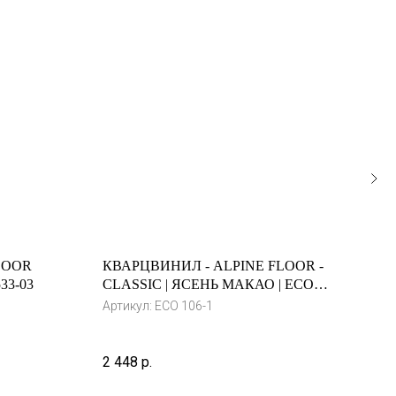
LOOR
КВАРЦВИНИЛ - ALPINE FLOOR -
КВА
33-03
CLASSIC | ЯСЕНЬ МАКАО | ЕСО
CLA
106-1
7
Артикул:
ЕСО 106-1
Арти
2 448
р.
2 40