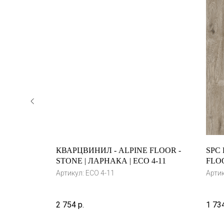
FLOOR -
КВАРЦВИНИЛ - ALPINE FLOOR -
SPC
ЕСАТ |
STONE | ЛАРНАКА | ECO 4-11
FLOO
8
Артикул:
ECO 4-11
Арти
2 754
р.
1 73