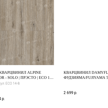
 КВАРЦВИНИЛ ALPINE
КВАРЦВИНИЛ DAMYF
R - SOLO | ПРЭСТО | ECO 14-
ФУДЗИЯМА/FUJIYAMA 5
кул:
ECO 14-8
2 699
р.
4
р.