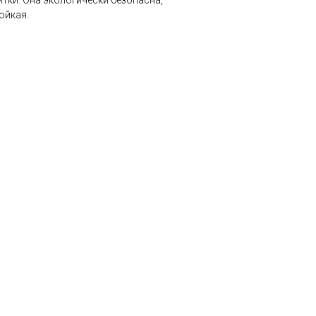
итки. Она экологически безопасна,
ойкая.