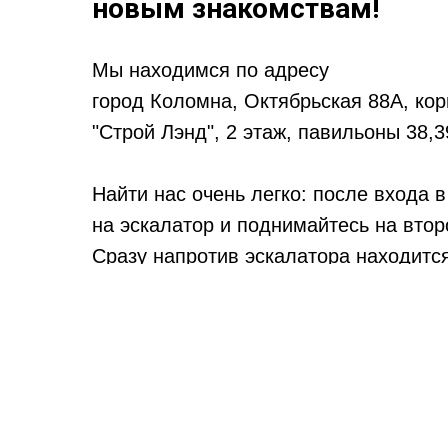
новым знакомствам!
Мы находимся по адресу
город Коломна, Октябрьская 88А, кор
"Строй Лэнд", 2 этаж, павильоны 38,3
Найти нас очень легко: после входа в
на эскалатор и поднимайтесь на втор
Сразу напротив эскалатора находитс
салон.
Для звонков и WhatApp 8 999-998-96-
p-stil2010@mail.ru