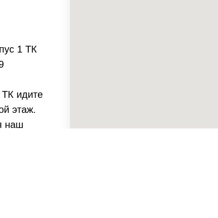
пус 1 ТК
9
 ТК идите
ой этаж.
я наш
56