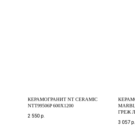
КЕРАМОГРАНИТ NT CERAMIC
КЕРАМ
NTT99506P 600X1200
MARBL
ГРЕЖ 
2 550
р.
3 057
р.